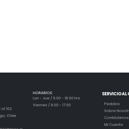
HORARIOS:
SERVICIO AL 
Lun - Jue / 9:00 - 18:00 hrs.
Pedidos
Viernes / 9:00 - 17:00
 of 102
Sobre Nosot
go, Chile
Contáctenos
Mi Cuenta