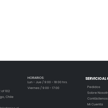
HORARIOS:
SERVICIO AL 
Lun - Jue / 9:00 - 18:00 hrs.
Pedidos
Viernes / 9:00 - 17:00
 of 102
Sobre Nosot
go, Chile
Contáctenos
Mi Cuenta