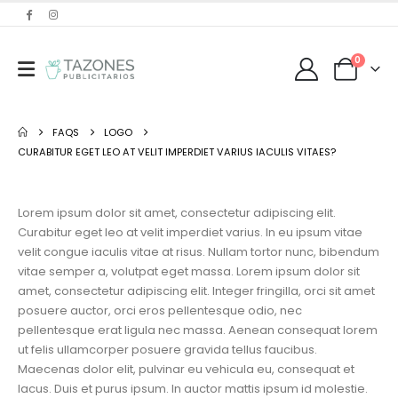
0
FAQS
LOGO
CURABITUR EGET LEO AT VELIT IMPERDIET VARIUS IACULIS VITAES?
Lorem ipsum dolor sit amet, consectetur adipiscing elit.
Curabitur eget leo at velit imperdiet varius. In eu ipsum vitae
velit congue iaculis vitae at risus. Nullam tortor nunc, bibendum
vitae semper a, volutpat eget massa. Lorem ipsum dolor sit
amet, consectetur adipiscing elit. Integer fringilla, orci sit amet
posuere auctor, orci eros pellentesque odio, nec
pellentesque erat ligula nec massa. Aenean consequat lorem
ut felis ullamcorper posuere gravida tellus faucibus.
Maecenas dolor elit, pulvinar eu vehicula eu, consequat et
lacus. Duis et purus ipsum. In auctor mattis ipsum id molestie.