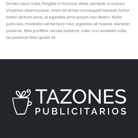
Donec risus nulla, fringilla a rhoncus vitae, semper a massa.
Vivamus ullamcorper, enim sit amet consequat laoreet, tortor
tortor dictum urna, ut egestas urna ipsum nec libero. Nulla
justo leo, molestie vel tempor nec, egestas at massa. Aenean
pulvinar, felis porttitor iaculis pulvinar, odio orci sodales odio,
ac pulvinar felis quam sit.