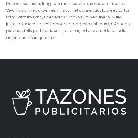
Donec risus nulla, fringilla a rhoncus vitae, semper a massa.
Vivamus ullamcorper, enim sit amet consequat laoreet, tortor
tortor dictum urna, ut egestas urna ipsum nec libero. Nulla
justo leo, molestie vel tempor nec, egestas at massa. Aenean
pulvinar, felis porttitor iaculis pulvinar, odio orci sodales odio,
ac pulvinar felis quam sit.