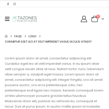
0
FAQS
LOGO
CURABITUR EGET LEO AT VELIT IMPERDIET VAGUE IACULIS VITAES?
Lorem ipsum dolor sit amet, consectetur adipiscing elit.
Curabitur eget leo at velit imperdiet varius. In eu ipsum vitae
velit congue iaculis vitae at risus. Nullam tortor nunc, bibendum
vitae semper a, volutpat eget massa. Lorem ipsum dolor sit
amet, consectetur adipiscing elit. Integer fringilla, orci sit amet
posuere auctor, orci eros pellentesque odio, nec
pellentesque erat ligula nec massa. Aenean consequat lorem
ut felis ullamcorper posuere gravida tellus faucibus.
Maecenas dolor elit, pulvinar eu vehicula eu, consequat et
lacus. Duis et purus ipsum. In auctor mattis ipsum id molestie.