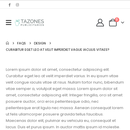
0
FAQS
DESIGN
CURABITUR EGET LEO AT VELIT IMPERDIET VAGUE IACULIS VITAES?
Lorem ipsum dolor sit amet, consectetur adipiscing elit.
Curabitur eget leo at velit imperdiet varius. In eu ipsum vitae
velit congue iaculis vitae at risus. Nullam tortor nunc, bibendum
vitae semper a, volutpat eget massa. Lorem ipsum dolor sit
amet, consectetur adipiscing elit. Integer fringilla, orci sit amet
posuere auctor, orci eros pellentesque odio, nec
pellentesque erat ligula nec massa. Aenean consequat lorem
ut felis ullamcorper posuere gravida tellus faucibus.
Maecenas dolor elit, pulvinar eu vehicula eu, consequat et
lacus. Duis et purus ipsum. In auctor mattis ipsum id molestie.