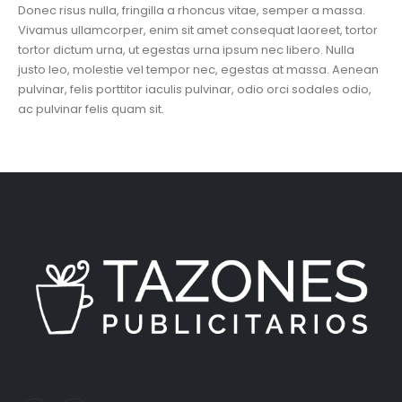
Donec risus nulla, fringilla a rhoncus vitae, semper a massa.
Vivamus ullamcorper, enim sit amet consequat laoreet, tortor
tortor dictum urna, ut egestas urna ipsum nec libero. Nulla
justo leo, molestie vel tempor nec, egestas at massa. Aenean
pulvinar, felis porttitor iaculis pulvinar, odio orci sodales odio,
ac pulvinar felis quam sit.