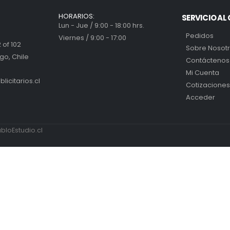
HORARIOS:
SERVICIO AL 
Lun - Jue / 9:00 - 18:00 hrs.
Pedidos
Viernes / 9:00 - 17:00
 of 102
Sobre Nosot
go, Chile
Contáctenos
Mi Cuenta
icitarios.cl
Cotizaciones
Acceder
loEstudio.cl