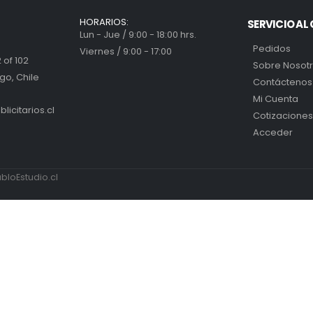
HORARIOS:
SERVICIO AL 
Lun - Jue / 9:00 - 18:00 hrs.
Pedidos
Viernes / 9:00 - 17:00
 of 102
Sobre Nosot
go, Chile
Contáctenos
Mi Cuenta
icitarios.cl
Cotizaciones
Acceder
loEstudio.cl