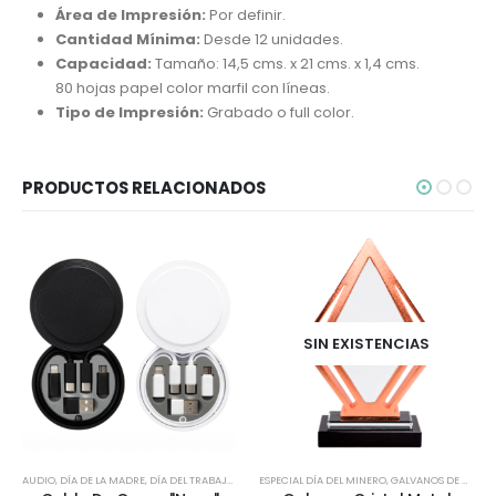
Área de Impresión:
Por definir.
Cantidad Mínima:
Desde 12 unidades.
Capacidad:
Tamaño: 14,5 cms. x 21 cms. x 1,4 cms.
80 hojas papel color marfil con líneas.
Tipo de Impresión:
Grabado o full color.
PRODUCTOS RELACIONADOS
SIN EXISTENCIAS
AUDIO
,
DÍA DE LA MADRE
,
DÍA DEL TRABAJADOR
,
ESPECIAL DÍA DEL MINERO
ESPECIAL DÍA DEL MINERO
,
,
GALVANOS DE CRISTAL
ESPECIAL DÍA DEL P